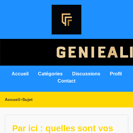
Accueil
Catégories
Discussions
Profil
Contact
Accueil
>
Sujet
Par ici : quelles sont vos